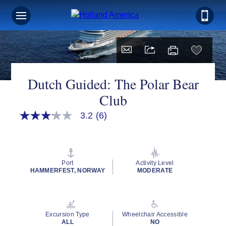
Dutch Guided: The Polar Bear
Club
3.2
(6)
3.2
out
of
5
stars,
average
Port
Activity Level
rating
HAMMERFEST, NORWAY
MODERATE
value.
Read
6
Reviews.
Same
Excursion Type
Wheelchair Accessible
page
ALL
NO
link.