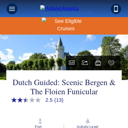
Book Early & Save on 2027 Northern Europe
Cruises! Ends Sept 30!
Dutch Guided: Scenic Bergen &
The Floien Funicular
2.5
(13)
2.5
out
of
5
stars,
average
Port
Activity Level