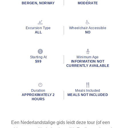
rating
BERGEN, NORWAY
MODERATE
value.
Read
13
Reviews.
Same
Excursion Type
Wheelchair Accessible
page
ALL
NO
link.
Starting At
Minimum Age
$99
INFORMATION NOT
CURRENTLY AVAILABLE
Duration
Meals Included
APPROXIMATELY 2
MEALS NOT INCLUDED
HOURS
Een Nederlandstalige gids leidt deze tour (of een