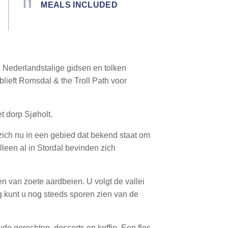
MEALS INCLUDED
l Nederlandstalige gidsen en tolken
blieft Romsdal & the Troll Path voor
t dorp Sjøholt.
t zich nu in een gebied dat bekend staat om
leen al in Stordal bevinden zich
n van zoete aardbeien. U volgt de vallei
g kunt u nog steeds sporen zien van de
de gerechten, desserts en koffie. Een fles