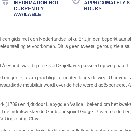
INFORMATION NOT
APPROXIMATELY 8
CURRENTLY
HOURS
AVAILABLE
of een gids met een Nederlandse tolk). Er zijn een beperkt aanta
eurstelling te voorkomen. Dit is geen tweetalige tour; zie alstu
 Ålesund, waarbij u de stad Spjelkavik passeert op weg naar he
jord en geniet u van prachtige uitzichten langs de weg. U bevind
vaardigde meubilair wordt over de hele wereld geëxporteerd. Al
k (1789) en rijdt door Liabygd en Valldal, bekend om het kweke
sseert de indrukwekkende Gudbrandsjuvet Gorge. Boven op de ber
Vikingkoning Olav.
e stopt u voor een typische Noorse buffetlunch met warme en kou