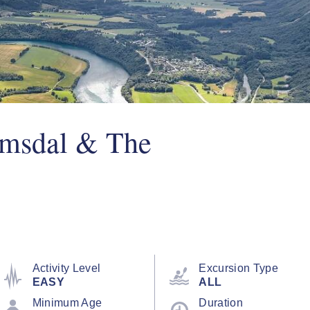
omsdal & The
Activity Level
Excursion Type
EASY
ALL
Minimum Age
Duration