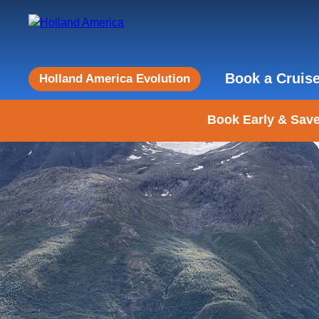
Book a Cruis
Holland America Evolution
Book Early & Save