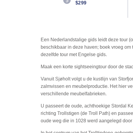
$299
Reviews.
Same
page
link.
Een Nederlandstalige gids leidt deze tour (
beschikbaar in deze haven; boek vroeg om tel
dezelfde tour met Engelse gids.
Maak een korte sightseeingtour door de stad
Vanuit Sjøholt volgt u de kustlijn van Storf
zalmvissen en meubelproductie. Het hier ver
verschillende meubelfabrieken.
U passeert de oude, achthoekige Stordal Ker
richting Trollstigen (de Troll Path) en pa
oude weg die in 1028 werd aangelegd door 
In het centrum van het Trolltindene-gebergt