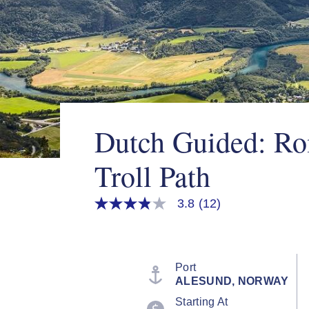
Dutch Guided: R
Troll Path
3.8
(12)
3.8
out
of
5
stars,
average
Port
rating
ALESUND, NORWAY
value.
Read
Starting At
12