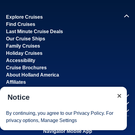
Explore Cruises
Find Cruises
Last Minute Cruise Deals
Our Cruise Ships
Family Cruises
Holiday Cruises
Accessibility
Cruise Brochures
About Holland America
Affiliates
Best Price Guarantee
Notice
Cruise Destinations
Plan & Manage Your Cruise
Customer Support
By continuing, you agree to our
Privacy Policy
. For
privacy options,
Manage Settings
Navigator Mobile App