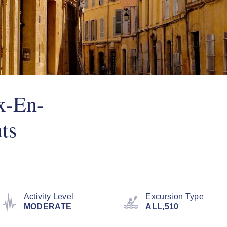
x-En-
ts
Activity Level
Excursion Type
MODERATE
ALL,510