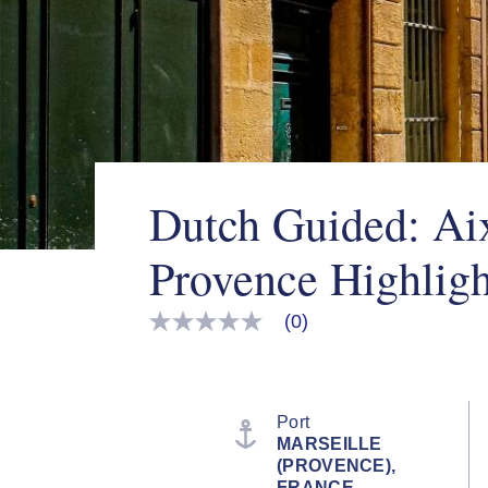
Dutch Guided: Ai
Provence Highligh
(0)
No
rating
value
Same
page
link.
Port
MARSEILLE
(PROVENCE),
FRANCE