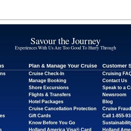
Savour the Journey
Experiences With Us Are Too Good To Hurry Through
ns
Plan & Manage Your Cruise
Customer 
ons
Cruise Check-In
Cruising FA
Manage Booking
Contact Us
Shore Excursions
Speak to a C
Flights & Transfers
Newsroom
Hotel Packages
Blog
Cruise Cancellation Protection
Cruise Fraud
ses
Gift Cards
Call 1-855-9
Know Before You Go
Sustainabilit
s
Holland America Visa® Card
Holland Ame