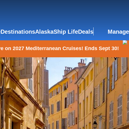
e
Destinations
Alaska
Ship Life
Deals
Manage
e on 2027 Mediterranean Cruises! Ends Sept 30!