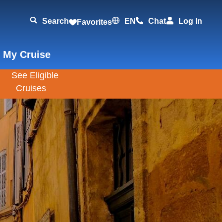
Search
EN
Chat
Log In
Favorites
 My Cruise