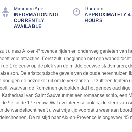
Minimum Age
Duration
INFORMATION NOT
APPROXIMATELY 4
CURRENTLY
HOURS
AVAILABLE
zult u naar Aix-en-Provence rijden en onderweg genieten van he
eeft vele attracties. Eerst zult u beginnen met een wandeltoc
de 17e eeuw op de plek van de middeleeuwse stadsmuren; de
alse zon. De aristocratische gevels van de oude herenhuizen 
nodigen de bezoeker uit om te verkennen. U zult een fontein ui
heeft, waarvan de Romeinen geloofden dat het geneeskrachtige
 de Kathedraal van Saint Sauveur met een romaanse schip, een
uit de 5e tot de 17e eeuw. Wat uw interesse ook is, de sfeer va
 de wandeltocht heeft u wat vrije tijd voordat u weer aan boord
ndelschoenen. De reistijd naar Aix-en-Provence is ongeveer 45 