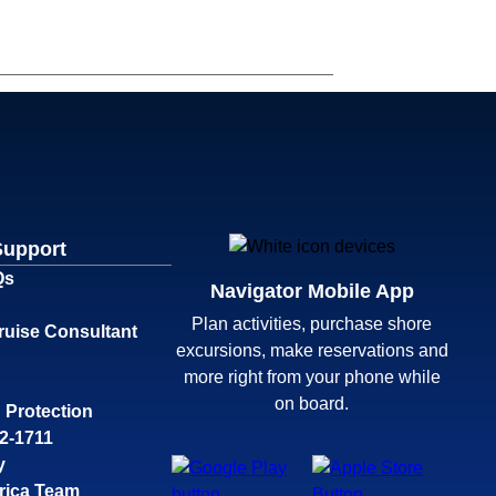
Support
Qs
Navigator Mobile App
Plan activities, purchase shore
ruise Consultant
excursions, make reservations and
more right from your phone while
on board.
 Protection
32-1711
y
rica Team